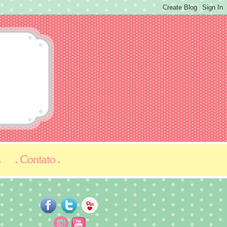
...
...