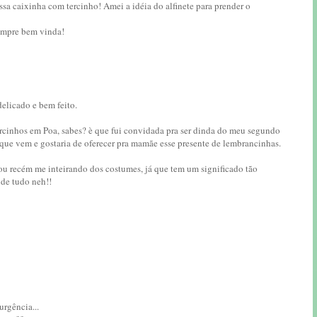
ssa caixinha com tercinho! Amei a idéia do alfinete para prender o
sempre bem vinda!
elicado e bem feito.
ercinhos em Poa, sabes? è que fui convidada pra ser dinda do meu segundo
ue vem e gostaria de oferecer pra mamãe esse presente de lembrancinhas.
ou recém me inteirando dos costumes, já que tem um significado tão
 de tudo neh!!
rgência...