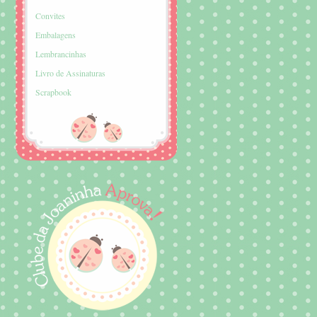
Convites
Embalagens
Lembrancinhas
Livro de Assinaturas
Scrapbook