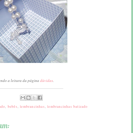
endo a leitura da página
dúvidas
.
ado
,
bebês
,
lembrancinhas
,
lembrancinhas batizado
am: