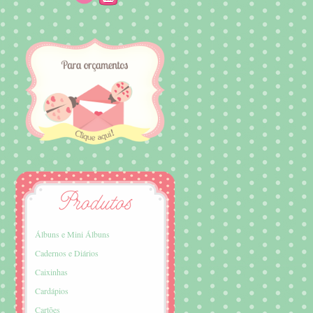
Álbuns e Mini Álbuns
Cadernos e Diários
Caixinhas
Cardápios
Cartões