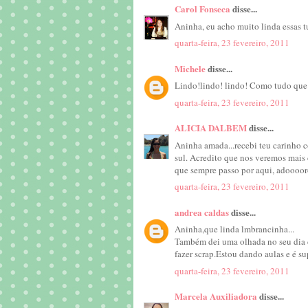
Carol Fonseca
disse...
Aninha, eu acho muito linda essas tu
quarta-feira, 23 fevereiro, 2011
Michele
disse...
Lindo!lindo! lindo! Como tudo que 
quarta-feira, 23 fevereiro, 2011
ALICIA DALBEM
disse...
Aninha amada...recebi teu carinho c
sul. Acredito que nos veremos mais
que sempre passo por aqui, adooooro
quarta-feira, 23 fevereiro, 2011
andrea caldas
disse...
Aninha,que linda lmbrancinha...
Também dei uma olhada no seu dia
fazer scrap.Estou dando aulas e é su
quarta-feira, 23 fevereiro, 2011
Marcela Auxiliadora
disse...