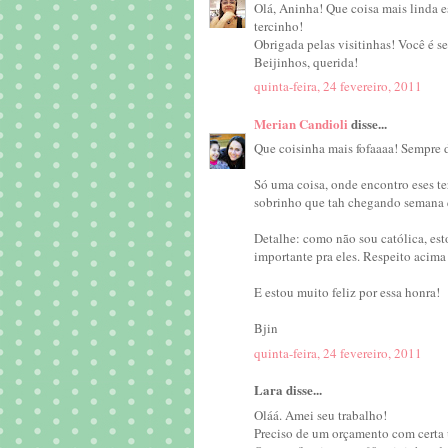
Olá, Aninha! Que coisa mais linda e
tercinho!
Obrigada pelas visitinhas! Você é 
Beijinhos, querida!
quinta-feira, 24 fevereiro, 2011
Merian Candioli
disse...
Que coisinha mais fofaaaa! Sempre d
Só uma coisa, onde encontro eses t
sobrinho que tah chegando semana q
Detalhe: como não sou católica, est
importante pra eles. Respeito acima
E estou muito feliz por essa honra!
Bjin
quinta-feira, 24 fevereiro, 2011
Lara disse...
Oláá. Amei seu trabalho!
Preciso de um orçamento com certa u