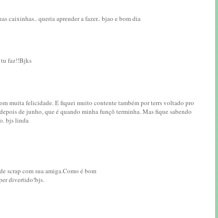
as caixinhas.. queria aprender a fazer.. bjao e bom dia
tu faz!!Bjks
om muita felicidade. E fiquei muito contente também por terrs voltado pro
 depois de junho, que é quando minha funçõ terminha. Mas fique sabendo
. bjs linda
 de scrap com sua amiga.Como é bom
per divertido!bjs.