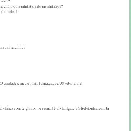
essas??
 tercinho ou a miniatura do menininho??
al o valor?
has com tercinho?
20 unidades, meu e-mail, luana.gaubert@vetorial.net
 caixinhas com terçinho. meu email é vivianigarcia@itelefonica.com.br