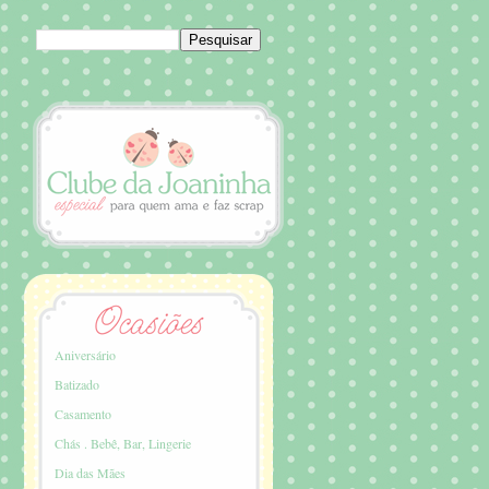
Aniversário
Batizado
Casamento
Chás . Bebê, Bar, Lingerie
Dia das Mães