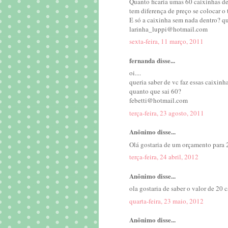
Quanto ficaria umas 60 caixinhas d
tem diferença de preço se colocar o
E só a caixinha sem nada dentro? qu
larinha_luppi@hotmail.com
sexta-feira, 11 março, 2011
fernanda disse...
oi....
queria saber de vc faz essas caixin
quanto que sai 60?
febetti@hotmail.com
terça-feira, 23 agosto, 2011
Anônimo disse...
Olá gostaria de um orçamento para 
terça-feira, 24 abril, 2012
Anônimo disse...
ola gostaria de saber o valor de 20
quarta-feira, 23 maio, 2012
Anônimo disse...