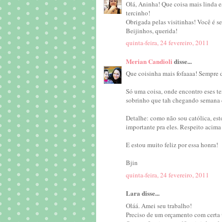
Olá, Aninha! Que coisa mais linda e
tercinho!
Obrigada pelas visitinhas! Você é 
Beijinhos, querida!
quinta-feira, 24 fevereiro, 2011
Merian Candioli
disse...
Que coisinha mais fofaaaa! Sempre d
Só uma coisa, onde encontro eses t
sobrinho que tah chegando semana q
Detalhe: como não sou católica, est
importante pra eles. Respeito acima
E estou muito feliz por essa honra!
Bjin
quinta-feira, 24 fevereiro, 2011
Lara disse...
Oláá. Amei seu trabalho!
Preciso de um orçamento com certa u