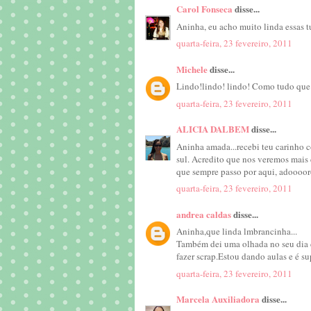
Carol Fonseca
disse...
Aninha, eu acho muito linda essas tu
quarta-feira, 23 fevereiro, 2011
Michele
disse...
Lindo!lindo! lindo! Como tudo que 
quarta-feira, 23 fevereiro, 2011
ALICIA DALBEM
disse...
Aninha amada...recebi teu carinho c
sul. Acredito que nos veremos mais
que sempre passo por aqui, adooooro
quarta-feira, 23 fevereiro, 2011
andrea caldas
disse...
Aninha,que linda lmbrancinha...
Também dei uma olhada no seu dia
fazer scrap.Estou dando aulas e é su
quarta-feira, 23 fevereiro, 2011
Marcela Auxiliadora
disse...