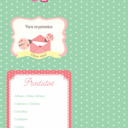
Álbuns e Mini Álbuns
Cadernos e Diários
Caixinhas
Cardápios
Cartões