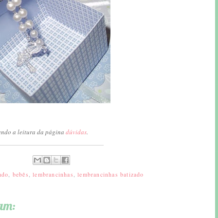
endo a leitura da página
dúvidas
.
ado
,
bebês
,
lembrancinhas
,
lembrancinhas batizado
am: