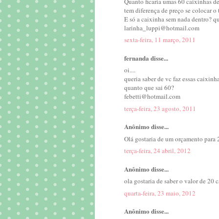
Quanto ficaria umas 60 caixinhas d
tem diferença de preço se colocar o
E só a caixinha sem nada dentro? qu
larinha_luppi@hotmail.com
sexta-feira, 11 março, 2011
fernanda disse...
oi....
queria saber de vc faz essas caixin
quanto que sai 60?
febetti@hotmail.com
terça-feira, 23 agosto, 2011
Anônimo disse...
Olá gostaria de um orçamento para 
terça-feira, 24 abril, 2012
Anônimo disse...
ola gostaria de saber o valor de 20
quarta-feira, 23 maio, 2012
Anônimo disse...