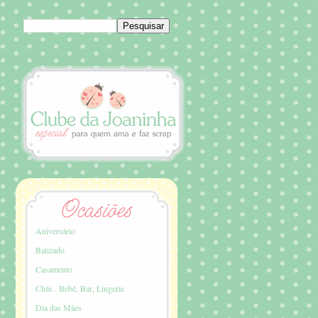
Aniversário
Batizado
Casamento
Chás . Bebê, Bar, Lingerie
Dia das Mães