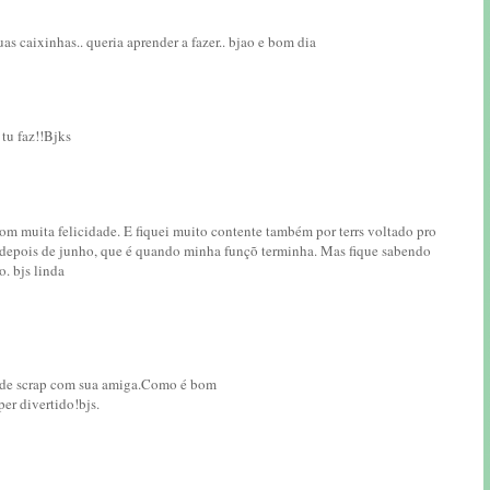
as caixinhas.. queria aprender a fazer.. bjao e bom dia
tu faz!!Bjks
om muita felicidade. E fiquei muito contente também por terrs voltado pro
 depois de junho, que é quando minha funçõ terminha. Mas fique sabendo
. bjs linda
 de scrap com sua amiga.Como é bom
per divertido!bjs.