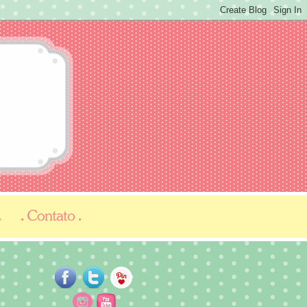
...
...