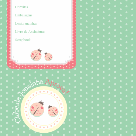
Convites
Embalagens
Lembrancinhas
Livro de Assinaturas
Scrapbook