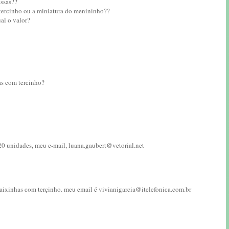
essas??
 tercinho ou a miniatura do menininho??
al o valor?
has com tercinho?
20 unidades, meu e-mail, luana.gaubert@vetorial.net
 caixinhas com terçinho. meu email é vivianigarcia@itelefonica.com.br