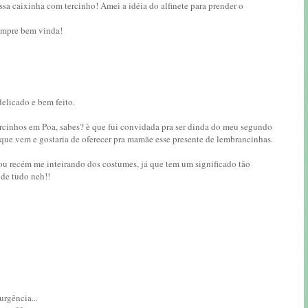
ssa caixinha com tercinho! Amei a idéia do alfinete para prender o
sempre bem vinda!
elicado e bem feito.
ercinhos em Poa, sabes? è que fui convidada pra ser dinda do meu segundo
ue vem e gostaria de oferecer pra mamãe esse presente de lembrancinhas.
ou recém me inteirando dos costumes, já que tem um significado tão
 de tudo neh!!
rgência...