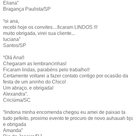
Eliana”
Bragança Paulista/SP
“oi ana,
recebi hoje os convites....ficaram LINDOS !!!
muito obrigada, virei sua cliente...
luciana”
Santos/SP
“Olá Ana!!
Chegaram as lembrancinhas!
Ficaram lindas, parabéns pelo trabalho!!
Certamente voltarei a fazer contato contigo por ocasião da
festa de um aninho do Chico!
Um abraço, e obrigada!
Alexandra”.
Criciúma/SC
“lindona minha encomenda chegou eu amei de paixao ta
tudo pefeito, proximo evento te procuro de novo auhauah bjs
e obrigada
Amanda”