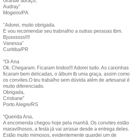
Grande abraço,
Audray"
Mogeiro/PA
"Adorei, muito obrigada.
E vou recomendar seu trabnalho a outras pessoas tbm.
Bjussssss!!!!
Vanessa"
Curitiba/PR
“Oi Ana
Ok. Chegaram. Ficaram lindos!!! Adorei tudo. As caixinhas
ficaram bem delicadas, o álbum tb uma graça, assim como
os convites.O teu trabalho sem dúvida além de artesanal é
muito diferenciado.
Obrigada,
Cristiane”
Porto Alegre/RS
“Querida Ana,
A encomenda chegou hoje pela manhã. Os convites estão
maravilhosos, a festa já vai arrasar desde a entrega deles.
Estão muito mimosos, evidentemente guardei um de