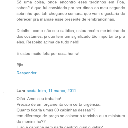
Só uma coisa, onde encontro eses tercinhos em Poa,
sabes? è que fui convidada pra ser dinda do meu segundo
sobrinho que tah chegando semana que vem e gostaria de
oferecer pra mamãe esse presente de lembrancinhas.
Detalhe: como não sou católica, estou recém me inteirando
dos costumes, já que tem um significado tão importante pra
eles. Respeito acima de tudo neh!!
E estou muito feliz por essa honra!
Bjin
Responder
Lara
sexta-feira, 11 março, 2011
Oláá. Amei seu trabalho!
Preciso de um orçamento com certa urgência...
Quanto ficaria umas 60 caixinhas dessas??
tem diferença de preço se colocar o tercinho ou a miniatura
do menininho??
E só a caixinha sem nada dentro? qual o valor?