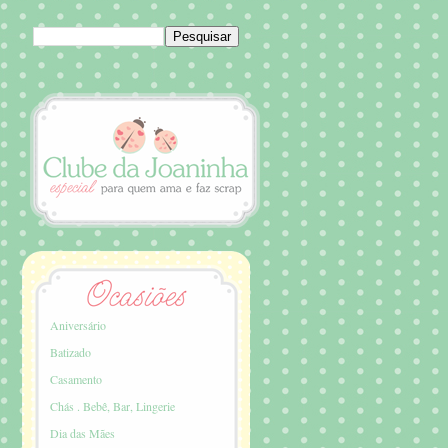
Aniversário
Batizado
Casamento
Chás . Bebê, Bar, Lingerie
Dia das Mães