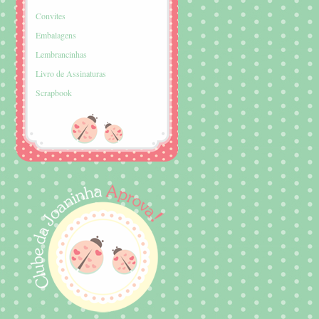
Convites
Embalagens
Lembrancinhas
Livro de Assinaturas
Scrapbook