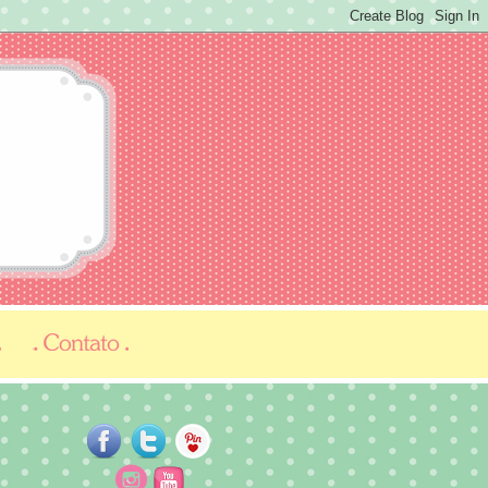
...
...