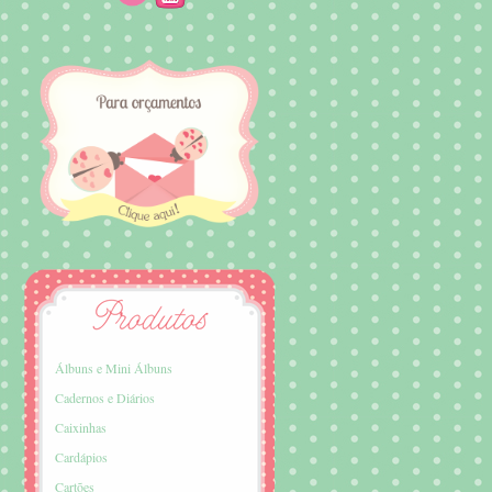
Álbuns e Mini Álbuns
Cadernos e Diários
Caixinhas
Cardápios
Cartões