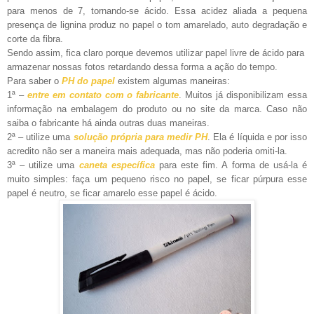
para menos de 7, tornando-se ácido. Essa acidez aliada a pequena
presença de lignina produz no papel o tom amarelado, auto degradação e
corte da fibra.
Sendo assim, fica claro porque devemos utilizar papel livre de ácido para
armazenar nossas fotos retardando dessa forma a ação do tempo.
Para saber o
PH do papel
existem algumas maneiras:
1ª –
entre em contato com o fabricante
. Muitos já disponibilizam essa
informação na embalagem do produto ou no site da marca. Caso não
saiba o fabricante há ainda outras duas maneiras.
2ª – utilize uma
solução própria para medir PH
. Ela é líquida e por isso
acredito não ser a maneira mais adequada, mas não poderia omiti-la.
3ª – utilize uma
caneta específica
para este fim. A forma de usá-la é
muito simples: faça um pequeno risco no papel, se ficar púrpura esse
papel é neutro, se ficar amarelo esse papel é ácido.