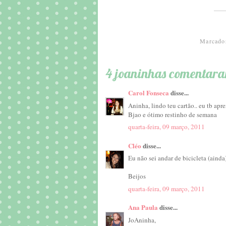
Marcado
4 joaninhas comentar
Carol Fonseca
disse...
Aninha, lindo teu cartão.. eu tb apre
Bjao e ótimo restinho de semana
quarta-feira, 09 março, 2011
Cléo
disse...
Eu não sei andar de bicicleta (ainda
Beijos
quarta-feira, 09 março, 2011
Ana Paula
disse...
JoAninha,