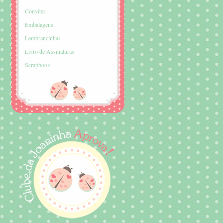
Convites
Embalagens
Lembrancinhas
Livro de Assinaturas
Scrapbook