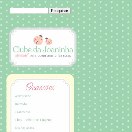
Aniversário
Batizado
Casamento
Chás . Bebê, Bar, Lingerie
Dia das Mães