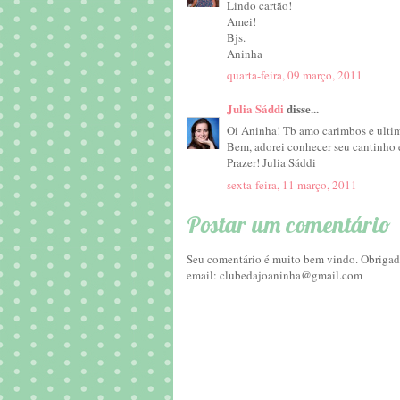
Lindo cartão!
Amei!
Bjs.
Aninha
quarta-feira, 09 março, 2011
Julia Sáddi
disse...
Oi Aninha! Tb amo carimbos e ultim
Bem, adorei conhecer seu cantinho e
Prazer! Julia Sáddi
sexta-feira, 11 março, 2011
Postar um comentário
Seu comentário é muito bem vindo. Obrigada
email: clubedajoaninha@gmail.com