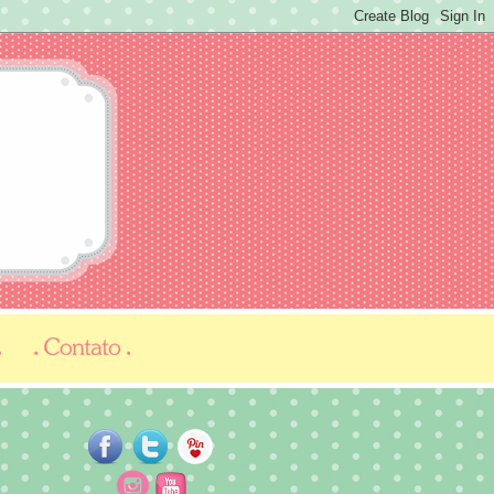
...
...