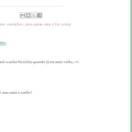
res:
carimbos
,
para quem ama e faz scrap
am:
ndi a andar bicicleta quando já era mais velha.. =)
), mas amei o cartão!