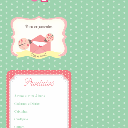
Álbuns e Mini Álbuns
Cadernos e Diários
Caixinhas
Cardápios
Cartões