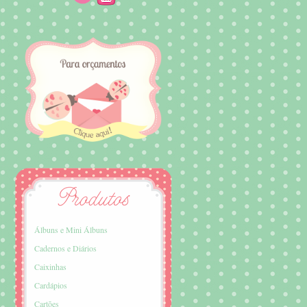
Álbuns e Mini Álbuns
Cadernos e Diários
Caixinhas
Cardápios
Cartões