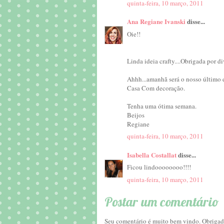
quinta-feira, 10 março, 2011
Ana Regiane Ivanski
disse...
Oie!!
Linda ideia crafty....Obrigada por di
Ahhh...amanhã será o nosso último d
Casa Com decoração.
Tenha uma ótima semana.
Beijos
Regiane
quinta-feira, 10 março, 2011
Isabella Costallat
disse...
Ficou lindoooooooo!!!!
quinta-feira, 10 março, 2011
Postar um comentário
Seu comentário é muito bem vindo. Obrigada