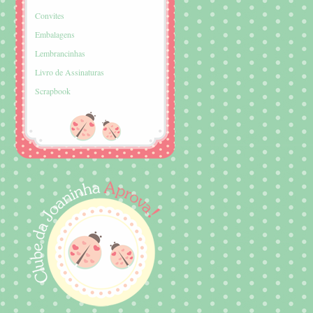
Convites
Embalagens
Lembrancinhas
Livro de Assinaturas
Scrapbook