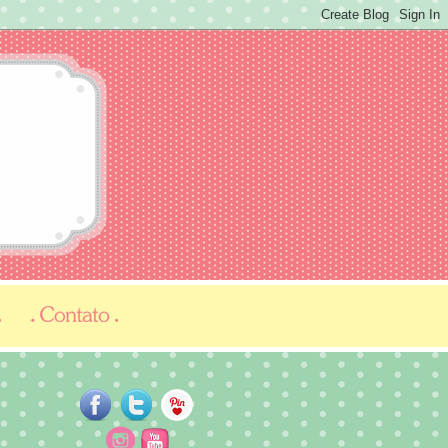
...
...