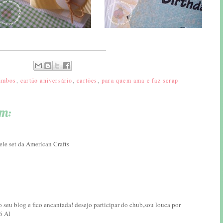
imbos
,
cartão aniversário
,
cartões
,
para quem ama e faz scrap
am:
ele set da American Crafts
seu blog e fico encantada! desejo participar do chub,sou louca por
ó Al