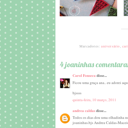
Marcadores:
aniversário
,
car
4 joaninhas comentar
Carol Fonseca
disse...
Ficou uma graça ana.. eu adorei aqu
bjssss
quinta-feira, 10 março, 2011
andrea caldas
disse...
Todos os dias dou uma olhadinha no 
joaninhas.bjs Andrea Caldas-Macei