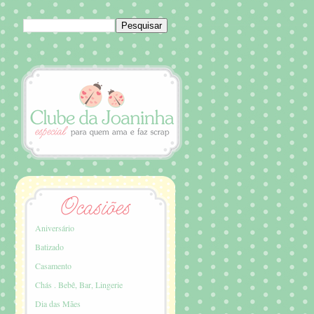
Aniversário
Batizado
Casamento
Chás . Bebê, Bar, Lingerie
Dia das Mães