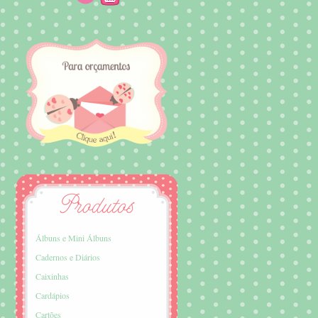
Álbuns e Mini Álbuns
Cadernos e Diários
Caixinhas
Cardápios
Cartões