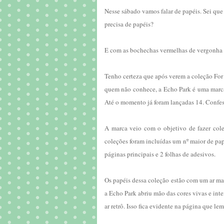
Nesse sábado vamos falar de papéis. Sei qu
precisa de papéis?
E com as bochechas vermelhas de vergonha 
Tenho certeza que após verem a coleção Fo
quem não conhece, a Echo Park é uma marca
Até o momento já foram lançadas 14. Confe
A marca veio com o objetivo de fazer cole
coleções foram incluídas um nº maior de pap
páginas principais e 2 folhas de adesivos.
Os papéis dessa coleção estão com um ar mai
a Echo Park abriu mão das cores vivas e int
ar retrô. Isso fica evidente na página que le