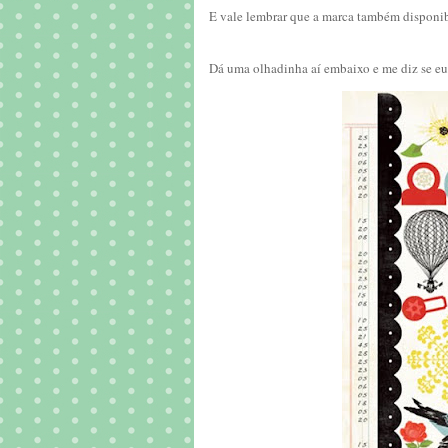
E vale lembrar que a marca também disponibi
Dá uma olhadinha aí embaixo e me diz se eu 