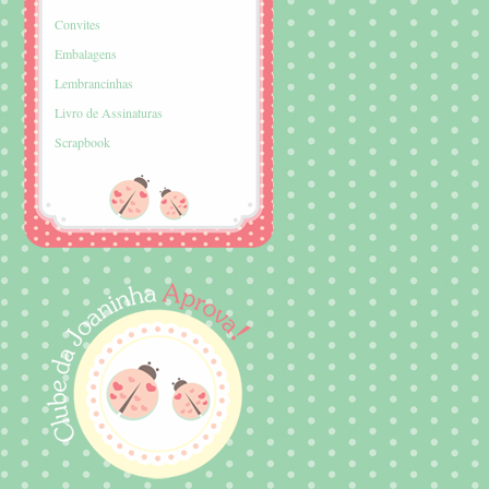
Convites
Embalagens
Lembrancinhas
Livro de Assinaturas
Scrapbook