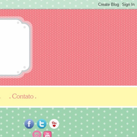
...
...