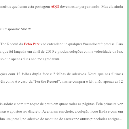
e muitos que leram esta postagem
AQUI
devem estar perguntando: Mas ela ainda
eu respondo: SIM!!!
r The Record da
Echo Park
vão entender que qualquer #mundocraft precisa. Para
 que foi lançada em abril de 2010 e produz coleções com a velocidade da luz.
sso que apenas duas não me agradaram.
ções com 12 folhas dupla face e 2 folhas de adesivos. Notei que nas últimas
éis como é o caso da “For the Record”, mas se comprar o kit virão apenas as 12
s sóbrio e com um toque de preto em quase todas as páginas. Pela primeira vez
ensas e apostou no discreto. Acertaram em cheio, a coleção ficou linda e com um
mbra um jornal, no adesivo de máquina de escrever e outras pinceladas antigas...