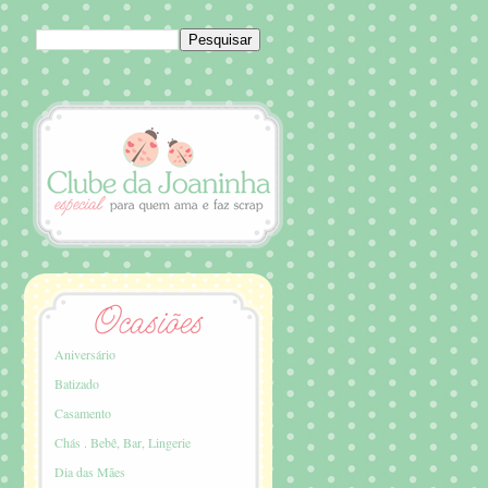
Aniversário
Batizado
Casamento
Chás . Bebê, Bar, Lingerie
Dia das Mães