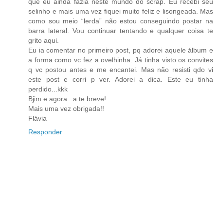
que eu ainda fazia neste mundo do scrap. Eu recebi seu
selinho e mais uma vez fiquei muito feliz e lisongeada. Mas
como sou meio “lerda” não estou conseguindo postar na
barra lateral. Vou continuar tentando e qualquer coisa te
grito aqui.
Eu ia comentar no primeiro post, pq adorei aquele álbum e
a forma como vc fez a ovelhinha. Já tinha visto os convites
q vc postou antes e me encantei. Mas não resisti qdo vi
este post e corri p ver. Adorei a dica. Este eu tinha
perdido...kkk
Bjim e agora...a te breve!
Mais uma vez obrigada!!
Flávia
Responder