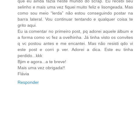
que eu ainda fazia neste mundo do scrap. Eu recebi seu
selinho e mais uma vez fiquei muito feliz e lisongeada. Mas
como sou meio “lerda” não estou conseguindo postar na
barra lateral. Vou continuar tentando e qualquer coisa te
grito aqui.
Eu ia comentar no primeiro post, pq adorei aquele álbum e
a forma como vc fez a ovelhinha. Já tinha visto os convites
q vc postou antes e me encantei. Mas não resisti qdo vi
este post e corri p ver. Adorei a dica. Este eu tinha
perdido...kkk
Bjim e agora...a te breve!
Mais uma vez obrigada!!
Flávia
Responder