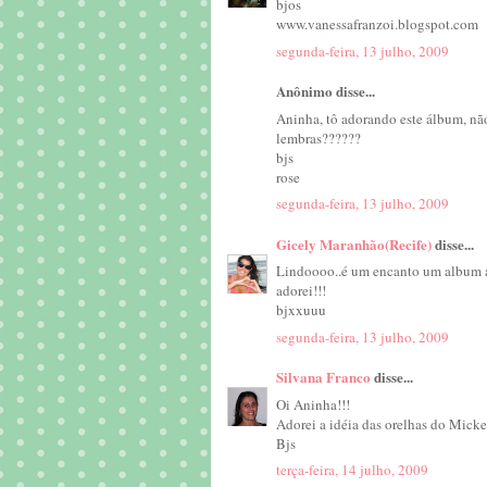
bjos
www.vanessafranzoi.blogspot.com
segunda-feira, 13 julho, 2009
Anônimo disse...
Aninha, tô adorando este álbum, não
lembras??????
bjs
rose
segunda-feira, 13 julho, 2009
Gicely Maranhão(Recife)
disse...
Lindoooo..é um encanto um album a
adorei!!!
bjxxuuu
segunda-feira, 13 julho, 2009
Silvana Franco
disse...
Oi Aninha!!!
Adorei a idéia das orelhas do Micke
Bjs
terça-feira, 14 julho, 2009