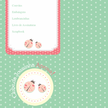
Convites
Embalagens
Lembrancinhas
Livro de Assinaturas
Scrapbook