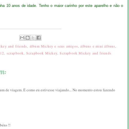
ha 10 anos de idade. Tenho o maior carinho por este aparelho e não o
ckey and friends
,
álbum Mickey e seus amigos
,
álbuns e mini álbuns
,
 12
,
scrapbook
,
Scrapbook Mickey
,
Scrapbook Mickey and friends
m:
bum de viagem. É como eu estivesse viajando... No momento estou fazendo
béns !!