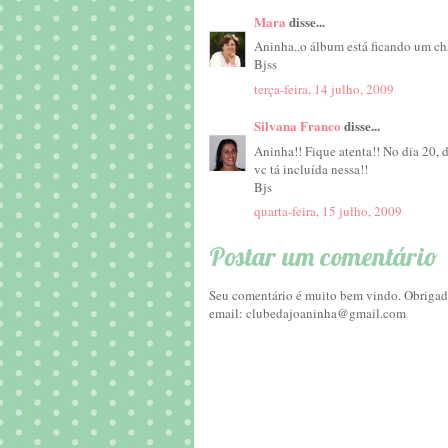
Mara
disse...
Aninha..o álbum está ficando um ch
Bjss
terça-feira, 14 julho, 2009
Silvana Franco
disse...
Aninha!! Fique atenta!! No dia 20, 
vc tá incluída nessa!!
Bjs
quarta-feira, 15 julho, 2009
Postar um comentário
Seu comentário é muito bem vindo. Obrigada
email: clubedajoaninha@gmail.com