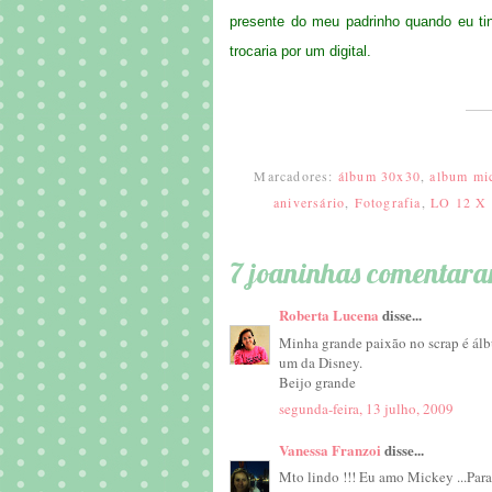
presente do meu padrinho quando eu tin
trocaria por um digital.
Marcadores:
álbum 30x30
,
album mi
aniversário
,
Fotografia
,
LO 12 X
7 joaninhas comentara
Roberta Lucena
disse...
Minha grande paixão no scrap é ál
um da Disney.
Beijo grande
segunda-feira, 13 julho, 2009
Vanessa Franzoi
disse...
Mto lindo !!! Eu amo Mickey ...Para