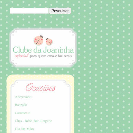
Aniversário
Batizado
Casamento
Chás . Bebê, Bar, Lingerie
Dia das Mães