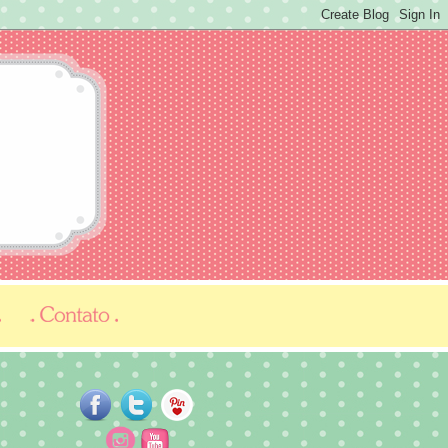
...
...