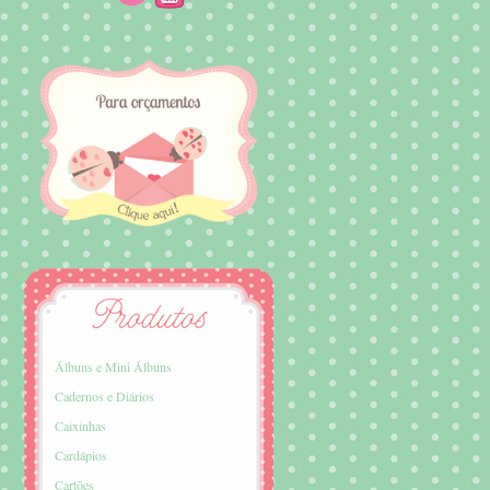
Álbuns e Mini Álbuns
Cadernos e Diários
Caixinhas
Cardápios
Cartões