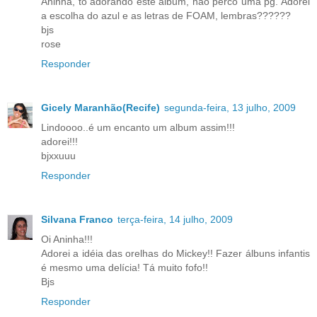
Aninha, tô adorando este álbum, não perco uma pg. Adorei
a escolha do azul e as letras de FOAM, lembras??????
bjs
rose
Responder
Gicely Maranhão(Recife)
segunda-feira, 13 julho, 2009
Lindoooo..é um encanto um album assim!!!
adorei!!!
bjxxuuu
Responder
Silvana Franco
terça-feira, 14 julho, 2009
Oi Aninha!!!
Adorei a idéia das orelhas do Mickey!! Fazer álbuns infantis
é mesmo uma delícia! Tá muito fofo!!
Bjs
Responder