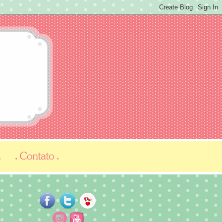
...
...