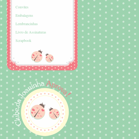
Convites
Embalagens
Lembrancinhas
Livro de Assinaturas
Scrapbook