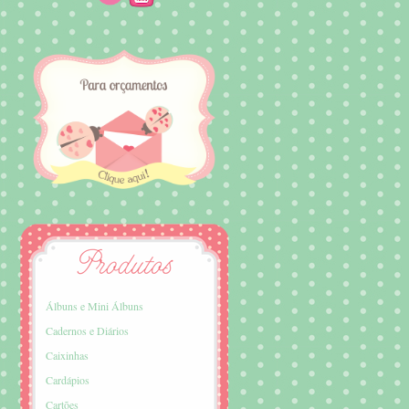
Álbuns e Mini Álbuns
Cadernos e Diários
Caixinhas
Cardápios
Cartões