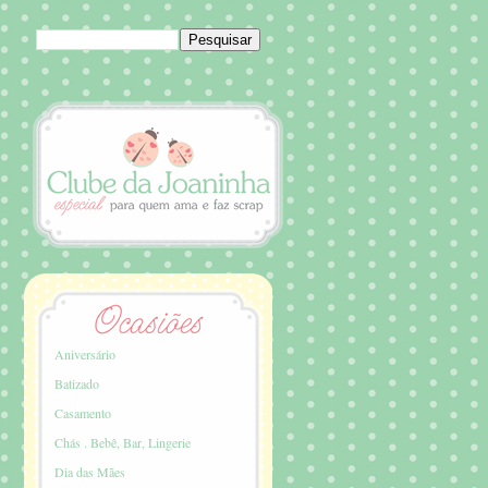
Aniversário
Batizado
Casamento
Chás . Bebê, Bar, Lingerie
Dia das Mães