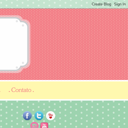
...
...