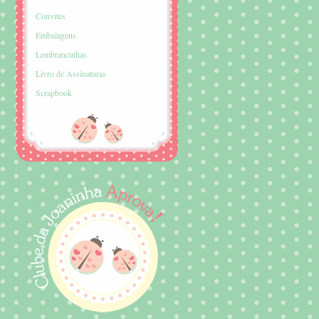
Convites
Embalagens
Lembrancinhas
Livro de Assinaturas
Scrapbook