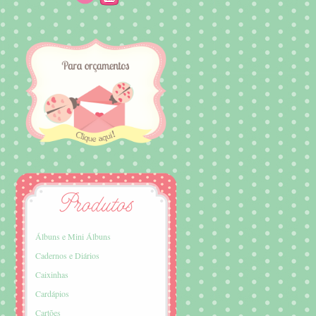
Álbuns e Mini Álbuns
Cadernos e Diários
Caixinhas
Cardápios
Cartões