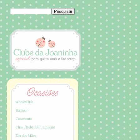
Aniversário
Batizado
Casamento
Chás . Bebê, Bar, Lingerie
Dia das Mães