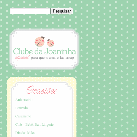
Aniversário
Batizado
Casamento
Chás . Bebê, Bar, Lingerie
Dia das Mães