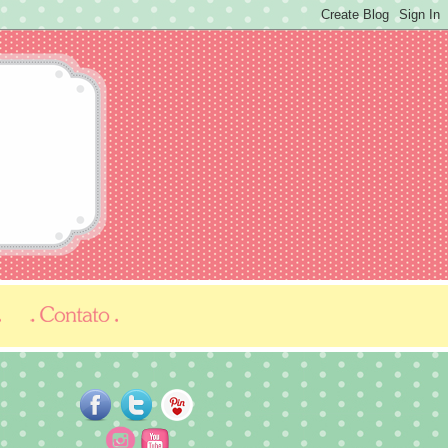
...
...