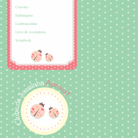
Convites
Embalagens
Lembrancinhas
Livro de Assinaturas
Scrapbook