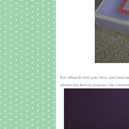
Este álbum foi feito para Alice, uma linda 
adoram tirar fotos da pequena e me contaram