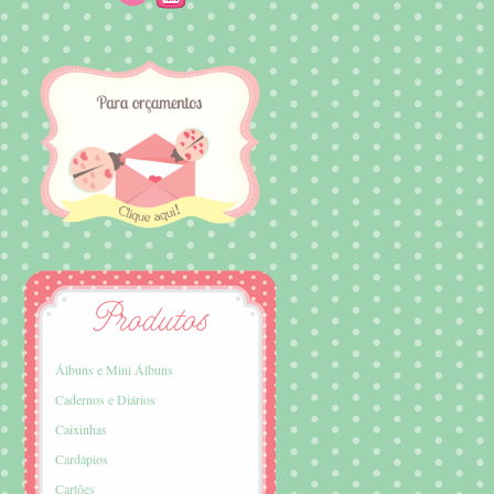
Álbuns e Mini Álbuns
Cadernos e Diários
Caixinhas
Cardápios
Cartões