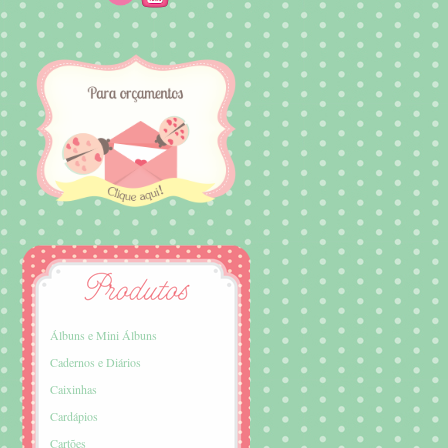
Álbuns e Mini Álbuns
Cadernos e Diários
Caixinhas
Cardápios
Cartões