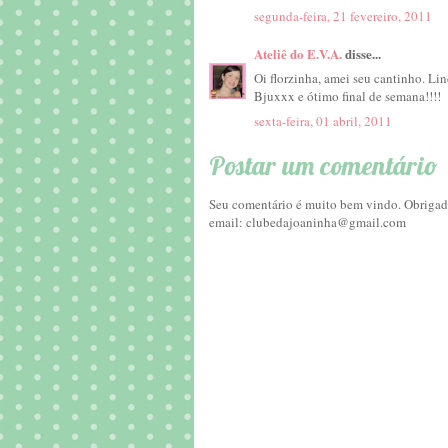
segunda-feira, 21 fevereiro, 2011
Ateliê do E.V.A.
disse...
Oi florzinha, amei seu cantinho. Lin
Bjuxxx e ótimo final de semana!!!!
sexta-feira, 01 abril, 2011
Postar um comentário
Seu comentário é muito bem vindo. Obrigada
email: clubedajoaninha@gmail.com