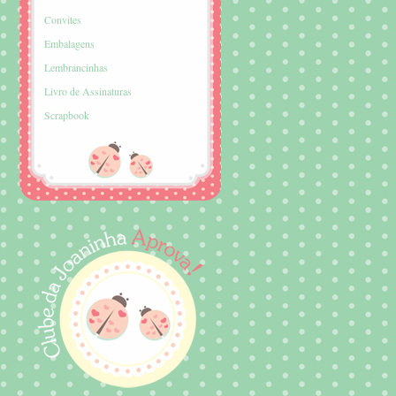
Convites
Embalagens
Lembrancinhas
Livro de Assinaturas
Scrapbook