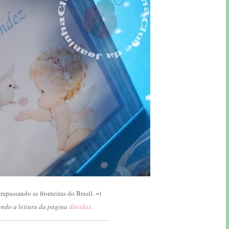
apassando as fronteiras do Brasil. =)
endo a leitura da página
dúvidas
.