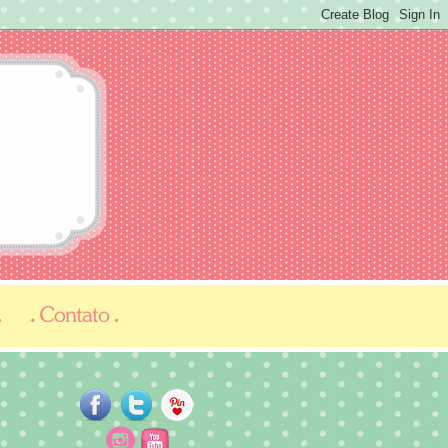
...
...