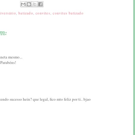
iversário
,
batizado
,
convites
,
convites batizado
am:
aneta mesmo...
 Parabéns!
endo sucesso hein? que legal, fico mto feliz por ti.. bjao