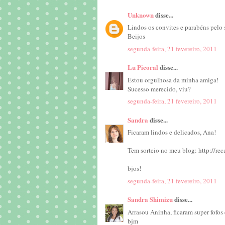
Unknown
disse...
Lindos os convites e parabéns pelo 
Beijos
segunda-feira, 21 fevereiro, 2011
Lu Picoral
disse...
Estou orgulhosa da minha amiga!
Sucesso merecido, viu?
segunda-feira, 21 fevereiro, 2011
Sandra
disse...
Ficaram lindos e delicados, Ana!
Tem sorteio no meu blog: http://r
bjos!
segunda-feira, 21 fevereiro, 2011
Sandra Shimizu
disse...
Arrasou Aninha, ficaram super fofos 
bjm