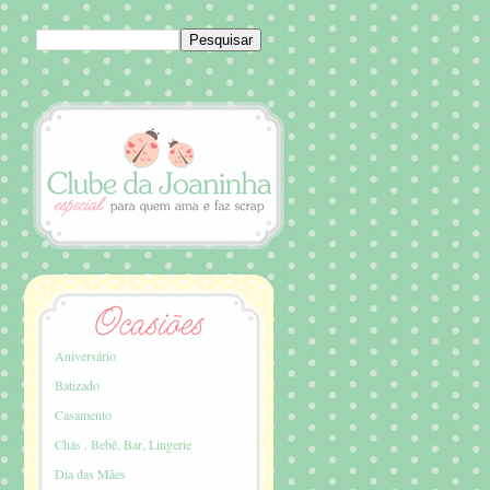
Aniversário
Batizado
Casamento
Chás . Bebê, Bar, Lingerie
Dia das Mães