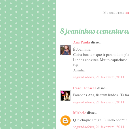
Marcadores:
an
8 joaninhas comentar
Ana Paula
disse...
É Joaninha,
Coisa boa tem que ir para todo o pl
Lindos convites. Muito caprichoso.
Bjs,
Aninha
segunda-feira, 21 fevereiro, 2011
Carol Fonseca
disse...
Parabens Ana, ficaram lindos.. Ta faz
segunda-feira, 21 fevereiro, 2011
Michele
disse...
Que chique amiga! E lindo adorei!
segunda-feira, 21 fevereiro, 2011