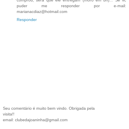
comprou, será que ele entregam (moro em bh)... Se vc
puder me responder por e-mail:
marianacdiaz@hotmail.com
Responder
Seu comentário é muito bem vindo. Obrigada pela
visita!!
email: clubedajoaninha@gmail.com