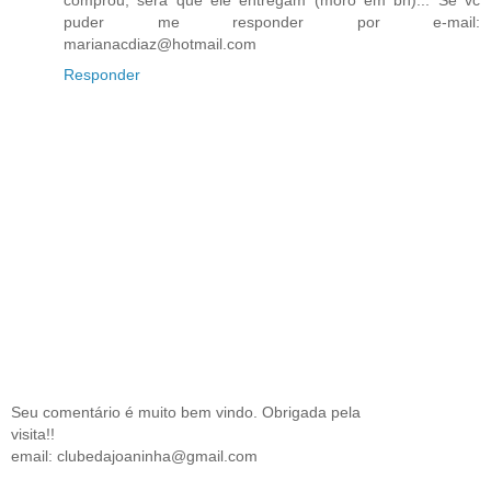
comprou, será que ele entregam (moro em bh)... Se vc
puder me responder por e-mail:
marianacdiaz@hotmail.com
Responder
Seu comentário é muito bem vindo. Obrigada pela
visita!!
email: clubedajoaninha@gmail.com