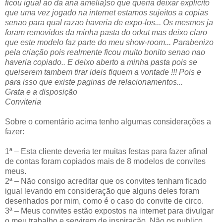
ficou igual ao da ana amelia)so que queria deixar explicito
que uma vez jogado na internet estamos sujeitos a copias
senao para qual razao haveria de expo-los... Os mesmos ja
foram removidos da minha pasta do orkut mas deixo claro
que este modelo faz parte do meu show-room... Parabenizo
pela criação pois realmente ficou muito bonito senao nao
haveria copiado.. E deixo aberto a minha pasta pois se
queiserem tambem tirar ideis fiquem a vontade !!! Pois e
para isso que existe paginas de relacionamentos...
Grata e a disposição
Conviteria
Sobre o comentário acima tenho algumas considerações a
fazer:
1ª – Esta cliente deveria ter muitas festas para fazer afinal
de contas foram copiados mais de 8 modelos de convites
meus.
2ª – Não consigo acreditar que os convites tenham ficado
igual levando em consideração que alguns deles foram
desenhados por mim, como é o caso do convite de circo.
3ª – Meus convites estão expostos na internet para divulgar
o meu trabalho e servirem de inspiração. Não os publico