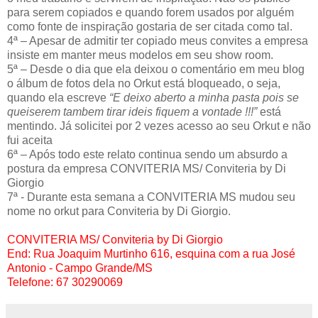
para serem copiados e quando forem usados por alguém
como fonte de inspiração gostaria de ser citada como tal.
4ª – Apesar de admitir ter copiado meus convites a empresa
insiste em manter meus modelos em seu show room.
5ª – Desde o dia que ela deixou o comentário em meu blog
o álbum de fotos dela no Orkut está bloqueado, o seja,
quando ela escreve
“E deixo aberto a minha pasta pois se
queiserem tambem tirar ideis fiquem a vontade !!!”
está
mentindo. Já solicitei por 2 vezes acesso ao seu Orkut e não
fui aceita
6ª – Após todo este relato continua sendo um absurdo a
postura da empresa CONVITERIA MS/ Conviteria by Di
Giorgio
7ª - Durante esta semana a CONVITERIA MS mudou seu
nome no orkut para Conviteria by Di Giorgio.
CONVITERIA MS/ Conviteria by Di Giorgio
End: Rua Joaquim Murtinho 616, esquina com a rua José
Antonio - Campo Grande/MS
Telefone: 67 30290069