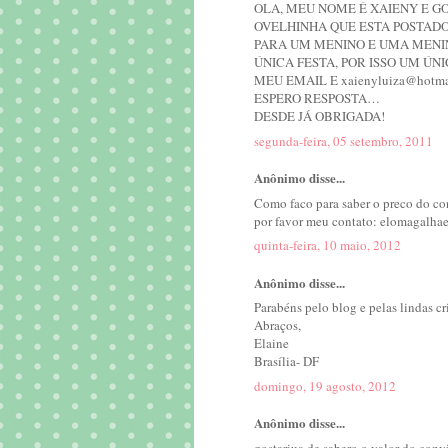
OLA, MEU NOME É XAIENY E G
OVELHINHA QUE ESTA POSTADO 
PARA UM MENINO E UMA MENINA
ÚNICA FESTA, POR ISSO UM ÚN
MEU EMAIL E xaienyluiza@hotma
ESPERO RESPOSTA…
DESDE JÁ OBRIGADA!
segunda-feira, 05 setembro, 2011
Anônimo disse...
Como faco para saber o preco do co
por favor meu contato: elomagalh
quinta-feira, 10 maio, 2012
Anônimo disse...
Parabéns pelo blog e pelas lindas c
Abraços,
Elaine
Brasília- DF
domingo, 19 agosto, 2012
Anônimo disse...
gostariua de sabero o valor do convi