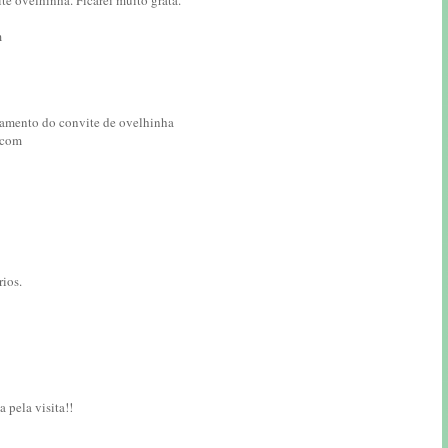
m
cçamento do convite de ovelhinha
.com
ios.
 pela visita!!