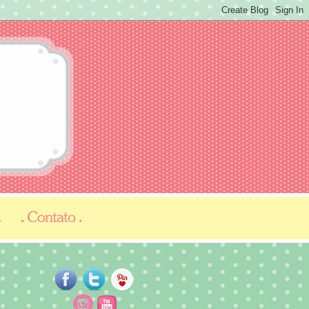
...
...