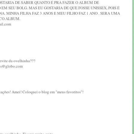
OSTARIA DE SABER QUANTO É PRA FAZER O ALBUM DE
EM SEU BOLG. MAS EU GOSTARIA DE QUE FOSSE UNISSEX, POIS É
. MINHA FILHA FAZ 3 ANOS E MEU FILHO FAZ 1 ANO . SERA UMA
ICO ALBUM.
il.com
nvite da ovelhinha???
aes@globo.com
riações! Amei! Coloquei o blog em "meus favoritos"!
te ovelhinha. Ficarei muito grata.