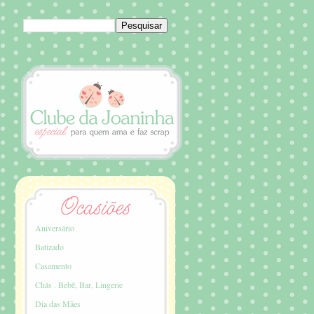
Aniversário
Batizado
Casamento
Chás . Bebê, Bar, Lingerie
Dia das Mães