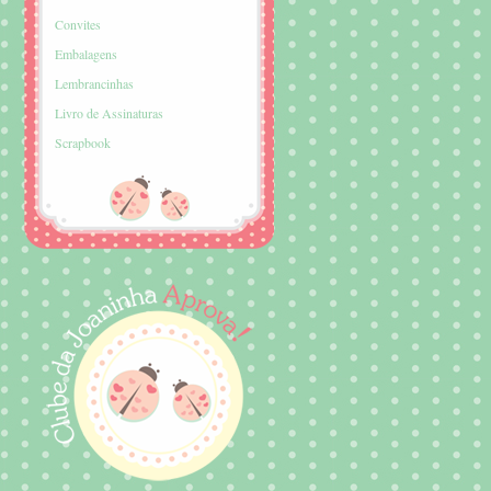
Convites
Embalagens
Lembrancinhas
Livro de Assinaturas
Scrapbook