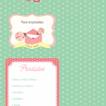
Álbuns e Mini Álbuns
Cadernos e Diários
Caixinhas
Cardápios
Cartões