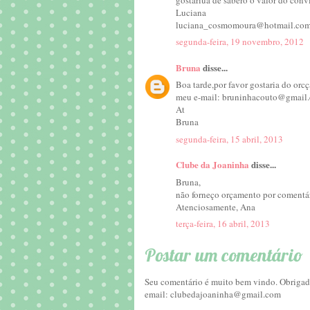
Luciana
luciana_cosmomoura@hotmail.co
segunda-feira, 19 novembro, 2012
Bruna
disse...
Boa tarde,por favor gostaria do or
meu e-mail: bruninhacouto@gmail
At
Bruna
segunda-feira, 15 abril, 2013
Clube da Joaninha
disse...
Bruna,
não forneço orçamento por comentár
Atenciosamente, Ana
terça-feira, 16 abril, 2013
Postar um comentário
Seu comentário é muito bem vindo. Obrigada
email: clubedajoaninha@gmail.com