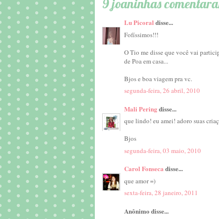
9 joaninhas comentar
Lu Picoral
disse...
Fofíssimos!!!
O Tio me disse que você vai particip
de Poa em casa...
Bjos e boa viagem pra vc.
segunda-feira, 26 abril, 2010
Mali Pering
disse...
que lindo! eu amei! adoro suas cria
Bjos
segunda-feira, 03 maio, 2010
Carol Fonseca
disse...
que amor =)
sexta-feira, 28 janeiro, 2011
Anônimo disse...