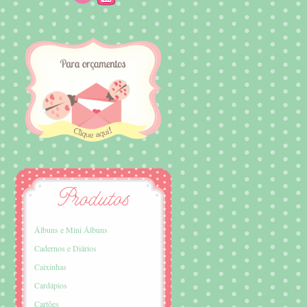
Álbuns e Mini Álbuns
Cadernos e Diários
Caixinhas
Cardápios
Cartões