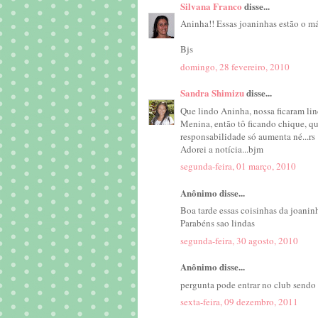
Silvana Franco
disse...
Aninha!! Essas joaninhas estão o m
Bjs
domingo, 28 fevereiro, 2010
Sandra Shimizu
disse...
Que lindo Aninha, nossa ficaram lin
Menina, então tô ficando chique, que
responsabilidade só aumenta né...rs
Adorei a notícia...bjm
segunda-feira, 01 março, 2010
Anônimo disse...
Boa tarde essas coisinhas da joaninha
Parabéns sao lindas
segunda-feira, 30 agosto, 2010
Anônimo disse...
pergunta pode entrar no club sendo
sexta-feira, 09 dezembro, 2011