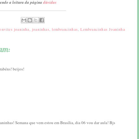
endo a leitura da página
dúvidas
onvites joaninha
,
joaninhas
,
lembrancinhas
,
Lembrancinhas Joaninha
am:
rabéns! beijos!
oaninhas! Semana que vem estou em Brasília, dia 06 vou dar aula! Bjs