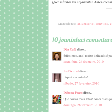
Quer solicitar um orçamento? Antes, recom
Marcadores:
aniversário
,
convites
,
c
10 joaninhas comentar
Déa Café
disse...
fofíssimos, ana! muito delicados! pa
sexta-feira, 26 fevereiro, 2010
Lu Picoral
disse...
Fiquei encantada!
sábado, 27 fevereiro, 2010
Débora Prass
disse...
Que coisas mais fofas! Amei essas j
domingo, 28 fevereiro, 2010