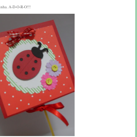
inha. A-D-O-R-O!!!