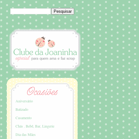
Aniversário
Batizado
Casamento
Chás . Bebê, Bar, Lingerie
Dia das Mães