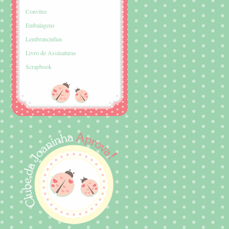
Convites
Embalagens
Lembrancinhas
Livro de Assinaturas
Scrapbook