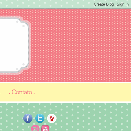
...
...