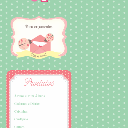
Álbuns e Mini Álbuns
Cadernos e Diários
Caixinhas
Cardápios
Cartões