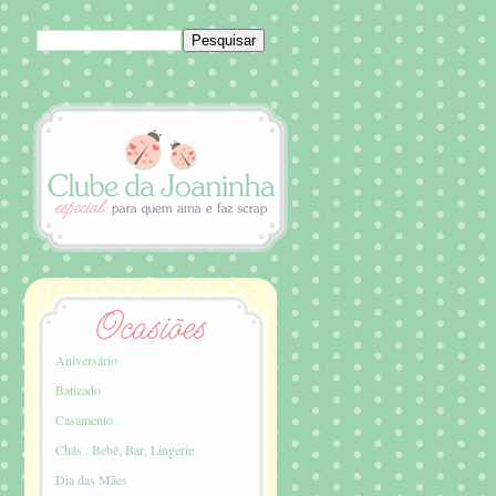
Aniversário
Batizado
Casamento
Chás . Bebê, Bar, Lingerie
Dia das Mães