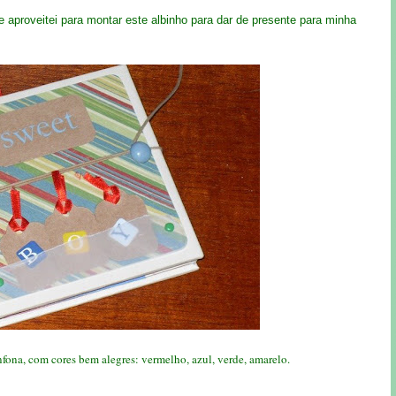
 aproveitei para montar este albinho para dar de presente para minha
fona, com cores bem alegres: vermelho, azul, verde, amarelo.