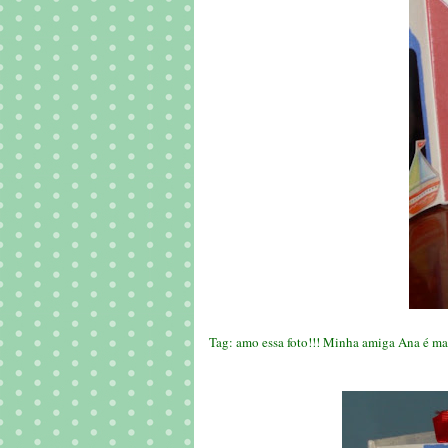
Tag: amo essa foto!!! Minha amiga Ana é ma