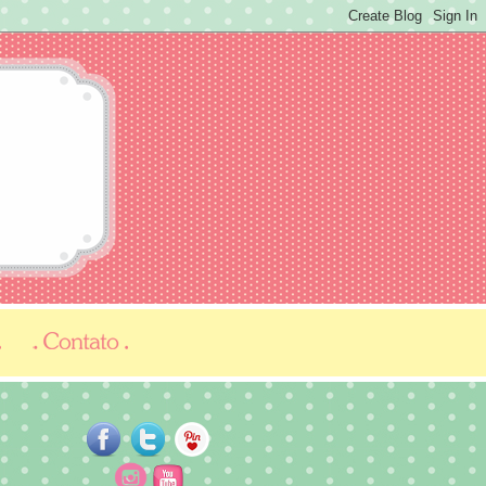
...
...