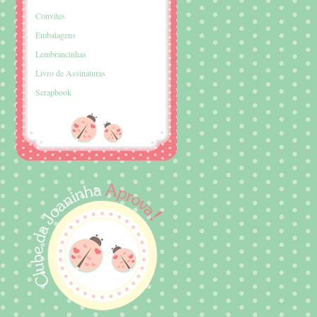
Convites
Embalagens
Lembrancinhas
Livro de Assinaturas
Scrapbook