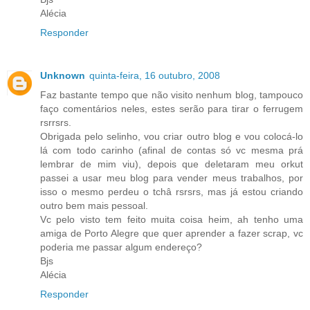
Alécia
Responder
Unknown
quinta-feira, 16 outubro, 2008
Faz bastante tempo que não visito nenhum blog, tampouco
faço comentários neles, estes serão para tirar o ferrugem
rsrrsrs.
Obrigada pelo selinho, vou criar outro blog e vou colocá-lo
lá com todo carinho (afinal de contas só vc mesma prá
lembrar de mim viu), depois que deletaram meu orkut
passei a usar meu blog para vender meus trabalhos, por
isso o mesmo perdeu o tchâ rsrsrs, mas já estou criando
outro bem mais pessoal.
Vc pelo visto tem feito muita coisa heim, ah tenho uma
amiga de Porto Alegre que quer aprender a fazer scrap, vc
poderia me passar algum endereço?
Bjs
Alécia
Responder