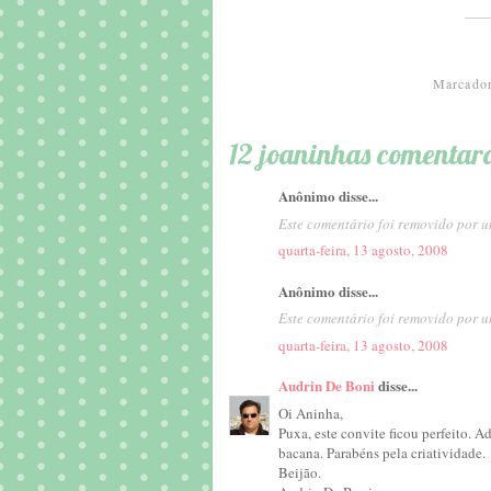
Marcado
12 joaninhas comentar
Anônimo disse...
Este comentário foi removido por u
quarta-feira, 13 agosto, 2008
Anônimo disse...
Este comentário foi removido por u
quarta-feira, 13 agosto, 2008
Audrin De Boni
disse...
Oi Aninha,
Puxa, este convite ficou perfeito. A
bacana. Parabéns pela criatividade.
Beijão.