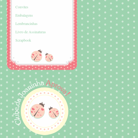
Convites
Embalagens
Lembrancinhas
Livro de Assinaturas
Scrapbook