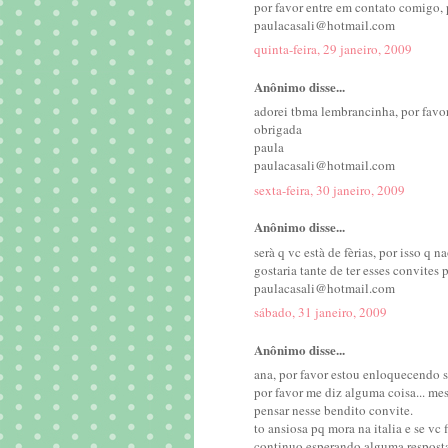
por favor entre em contato comigo, 
paulacasali@hotmail.com
quinta-feira, 29 janeiro, 2009
Anônimo disse...
adorei tbma lembrancinha, por favo
obrigada
paula
paulacasali@hotmail.com
sexta-feira, 30 janeiro, 2009
Anônimo disse...
serà q vc està de fèrias, por isso q
gostaria tante de ter esses convites p
paulacasali@hotmail.com
sábado, 31 janeiro, 2009
Anônimo disse...
ana, por favor estou enloquecendo 
por favor me diz alguma coisa... me
pensar nesse bendito convite.
to ansiosa pq mora na italia e se v
continuo esperando alguma respost