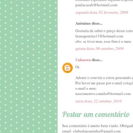
paulacasali@hotmail.com
segunda-feira, 02 fevereiro, 2009
Anônimo disse...
Gostaria de saber o preço desse con
luanapereira13@hotmail.com
obs: se tiver msn, esse tbm é o meu.
quinta-feira, 08 outubro, 2009
Unknown
disse...
Oi.
Adorei o convite e estou pensando e
Por favor me passe por e-mail cotaç
e-mail e msn:
nascimentos.camila@hotmail.com
sexta-feira, 22 outubro, 2010
Postar um comentário
Seu comentário é muito bem vindo. Obrigada
email: clubedajoaninha@gmail.com