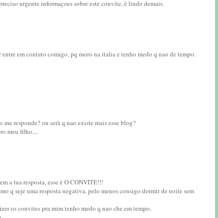
preciso urgente informaçoes sobre este convite, è lindo demais.
r entre em contato comigo, pq moro na italia e tenho medo q nao de tempo.
 nao me responde? ou serà q nao existe mais esse blog?
ro meu filho....
sem a tua resposta, esse è O CONVITE!!!
smo q seje uma resposta negativa, pelo menos consigo dormir de noite sem
c fizer os convites pra mim tenho medo q nao che em tempo.
a