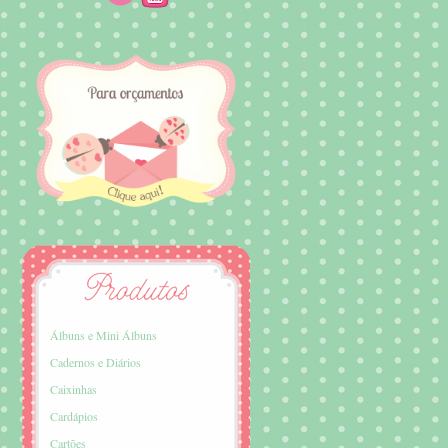
Álbuns e Mini Álbuns
Cadernos e Diários
Caixinhas
Cardápios
Cartões