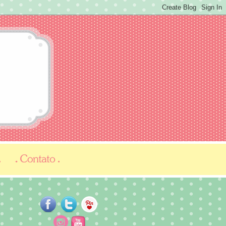
...
...