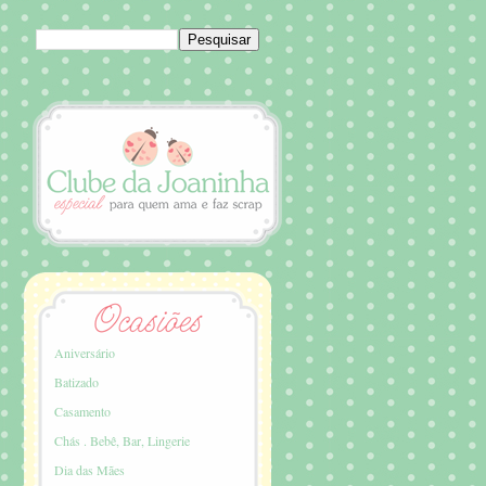
Aniversário
Batizado
Casamento
Chás . Bebê, Bar, Lingerie
Dia das Mães