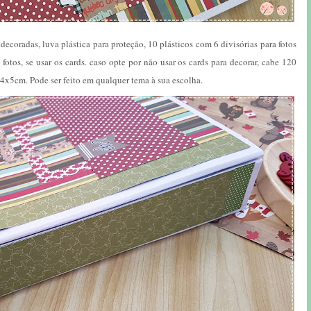
ecoradas, luva plástica para proteção, 10 plásticos com 6 divisórias para fotos
otos, se usar os cards. caso opte por não usar os cards para decorar, cabe 120
5cm. Pode ser feito em qualquer tema à sua escolha.