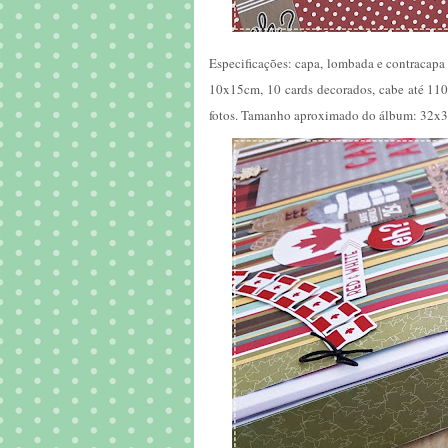
Especificações: capa, lombada e contracapa d
10x15cm, 10 cards decorados, cabe até 110 f
fotos.
Tamanho aproximado do álbum: 32x34x