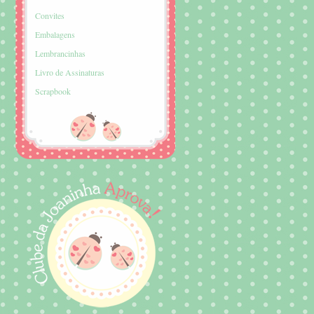
Convites
Embalagens
Lembrancinhas
Livro de Assinaturas
Scrapbook