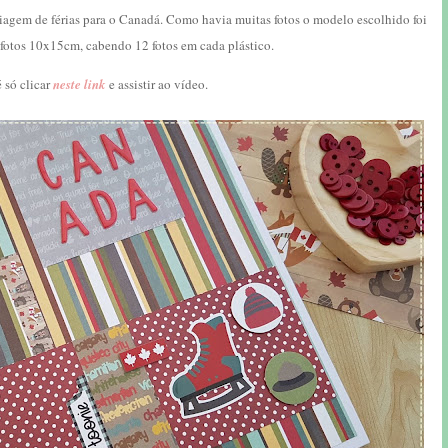
iagem de férias para o Canadá. Como havia muitas fotos o modelo escolhido foi
a fotos 10x15cm, cabendo 12 fotos em cada plástico.
 só clicar
neste link
e assistir ao vídeo.