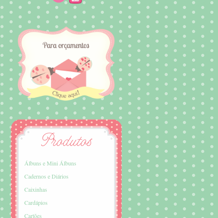
Álbuns e Mini Álbuns
Cadernos e Diários
Caixinhas
Cardápios
Cartões