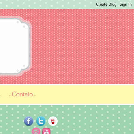
...
...