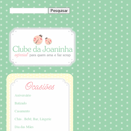
Aniversário
Batizado
Casamento
Chás . Bebê, Bar, Lingerie
Dia das Mães