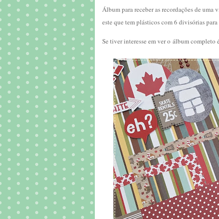
Álbum para receber as recordações de uma v
este que tem plásticos com 6 divisórias par
Se tiver interesse em ver o álbum completo é