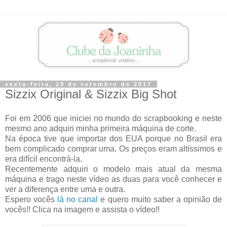
sexta-feira, 29 de setembro de 2017
Sizzix Original & Sizzix Big Shot
Foi em 2006 que iniciei no mundo do scrapbooking e neste
mesmo ano adquiri minha primeira máquina de corte.
Na época tive que importar dos EUA porque no Brasil era
bem complicado comprar uma. Os preços eram altíssimos e
era difícil encontrá-la.
Recentemente adquiri o modelo mais atual da mesma
máquina e trago neste vídeo as duas para você conhecer e
ver a diferença entre uma e outra.
Espero vocês
lá no canal
e quero muito saber a opinião de
vocês!! Clica na imagem e assista o vídeo!!