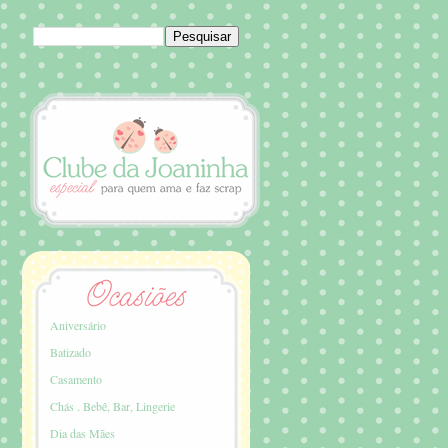
Aniversário
Batizado
Casamento
Chás . Bebê, Bar, Lingerie
Dia das Mães