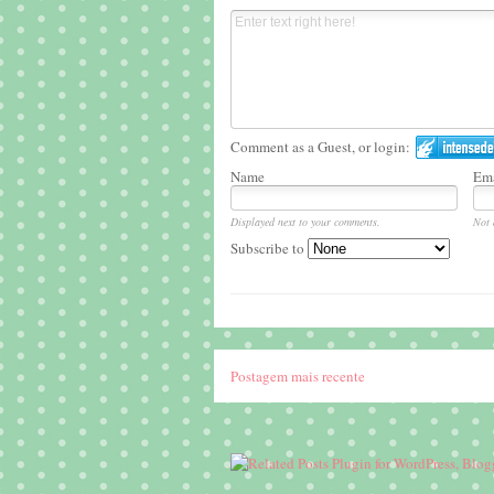
Comment as a Guest, or login:
Name
Ema
Displayed next to your comments.
Not 
Subscribe to
Postagem mais recente