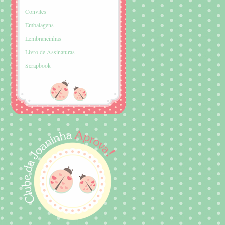
Convites
Embalagens
Lembrancinhas
Livro de Assinaturas
Scrapbook