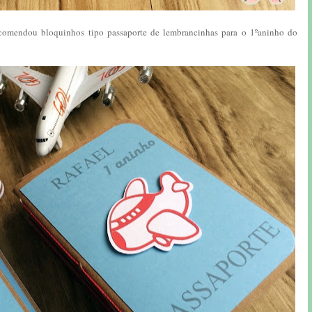
comendou bloquinhos tipo passaporte de lembrancinhas para o 1ºaninho do