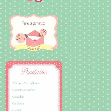
Álbuns e Mini Álbuns
Cadernos e Diários
Caixinhas
Cardápios
Cartões