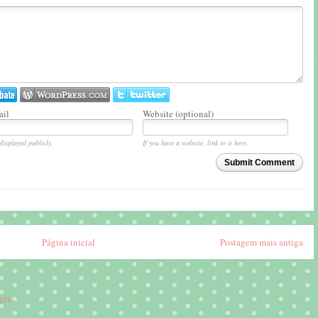
il
Website (optional)
displayed publicly.
If you have a website, link to it here.
Submit Comment
Página inicial
Postagem mais antiga