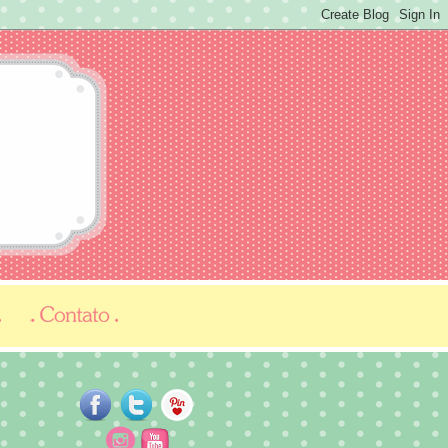
...
...