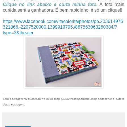
Clique no link abaixo e curta minha foto.
A foto mais
curtida será a ganhadora. É bem rapidinho, é só um clique!!
https://www.facebook.com/vitacolorita/photos/pb.203614976
321866.-2207520000.1399919795./867563063260384/?
type=3&theater
______________
Esta postagem foi publicada no outro blog (www.livrosdajoaninha.com) pertecente a autora
desta postagem.