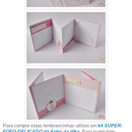
Para compor estas lembrancinhas utilizei um
kit SUPER-
FOFO-DELICADO da Artes da Vika
. Para quem tiver