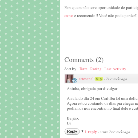
Para quem não teve oportunidade de particip
curso
e recomendo!! Você não pode perder!! 
Comments
(
2
)
Date
Sort by:
Rating
Last Activity
artesanal
·
749 weeks ago
51p
Aninha, obrigada por divulgar!
A aula do dia 24 em Curitiba foi uma delíc
Agora estou contando os dias pra chegar na
podíamos nos encontrar no final dele e curti
Beijão,
Lu
1 reply
Reply
·
active 749 weeks ago