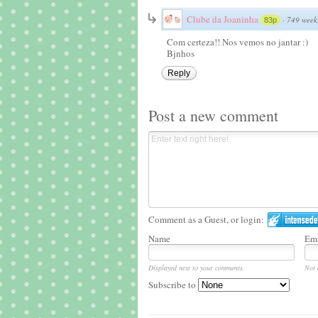
Clube da Joaninha
·
749 week
83p
Com certeza!! Nos vemos no jantar :)
Bjnhos
Reply
Post a new comment
Comment as a Guest, or login:
Name
Ema
Displayed next to your comments.
Not 
Subscribe to