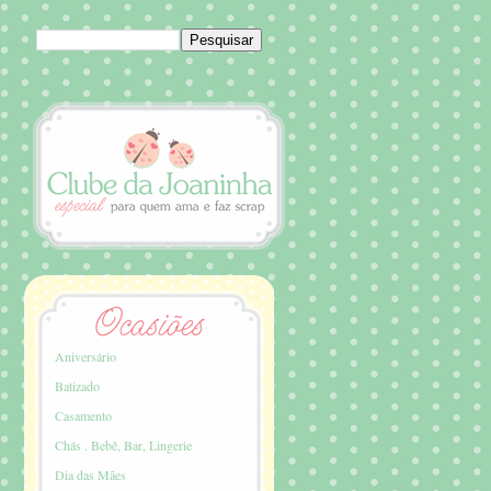
Aniversário
Batizado
Casamento
Chás . Bebê, Bar, Lingerie
Dia das Mães