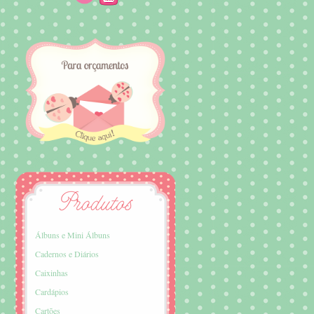
Álbuns e Mini Álbuns
Cadernos e Diários
Caixinhas
Cardápios
Cartões