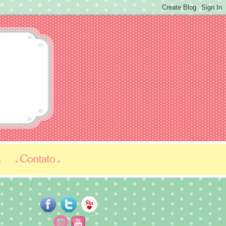
...
...