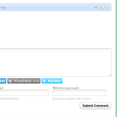
+1
s ago
il
Website (optional)
displayed publicly.
If you have a website, link to it here.
Submit Comment