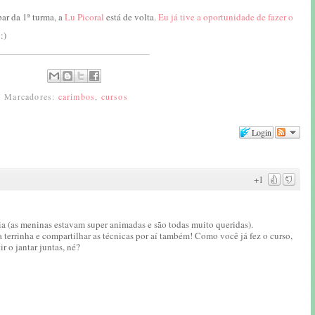
ar da 1ª turma, a
Lu Picoral
está de volta.
Eu já tive a oportunidade de fazer o
:)
Marcadores:
carimbos
,
cursos
Login
+1
ia (as meninas estavam super animadas e são todas muito queridas).
 terrinha e compartilhar as técnicas por aí também! Como você já fez o curso,
r o jantar juntas, né?