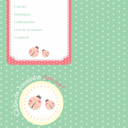
Convites
Embalagens
Lembrancinhas
Livro de Assinaturas
Scrapbook