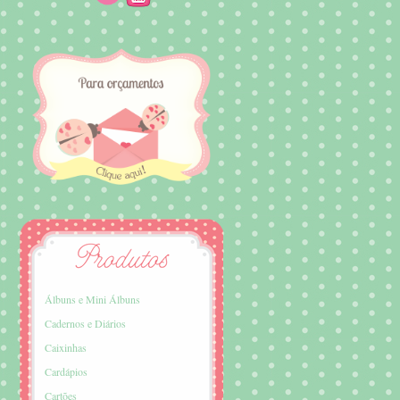
Álbuns e Mini Álbuns
Cadernos e Diários
Caixinhas
Cardápios
Cartões