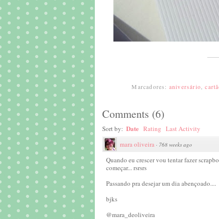
Marcadores:
aniversário
,
cart
Comments
(
6
)
Date
Sort by:
Rating
Last Activity
mara oliveira
·
768 weeks ago
Quando eu crescer vou tentar fazer scrapb
começar... rsrsrs
Passando pra desejar um dia abençoado....
bjks
@mara_deoliveira