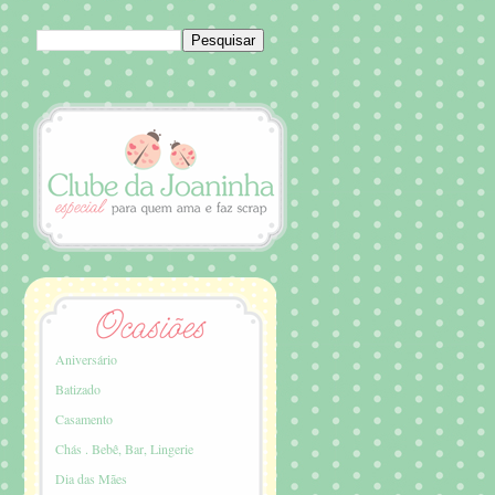
Aniversário
Batizado
Casamento
Chás . Bebê, Bar, Lingerie
Dia das Mães