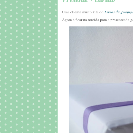
Uma cliente muito fofa do
Livros da Joanin
Agora é ficar na torcida para a presenteada go