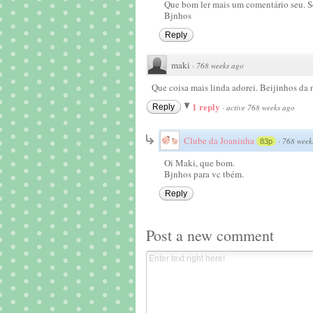
Que bom ler mais um comentário seu. S
Bjnhos
Reply
maki
·
768 weeks ago
Que coisa mais linda adorei. Beijinhos da 
1 reply
Reply
·
active 768 weeks ago
Clube da Joaninha
·
768 week
83p
Oi Maki, que bom.
Bjnhos para vc tbém.
Reply
Post a new comment