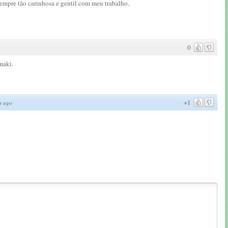
empre tão carinhosa e gentil com meu trabalho.
0
maki.
+1
s ago