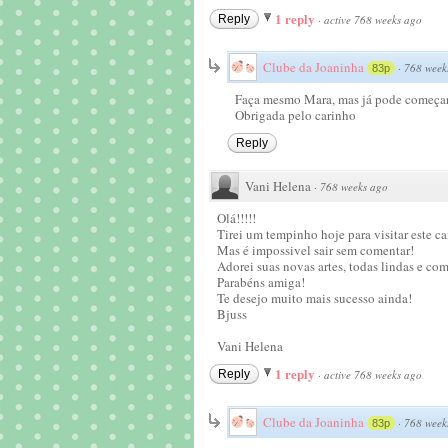
1 reply
Reply
·
active 768 weeks ago
Clube da Joaninha
·
768 week
83p
Faça mesmo Mara, mas já pode começar a
Obrigada pelo carinho
Reply
Vani Helena
·
768 weeks ago
Olá!!!!!
Tirei um tempinho hoje para visitar este c
Mas é impossivel sair sem comentar!
Adorei suas novas artes, todas lindas e co
Parabéns amiga!
Te desejo muito mais sucesso ainda!
Bjuss
Vani Helena
1 reply
Reply
·
active 768 weeks ago
Clube da Joaninha
·
768 week
83p