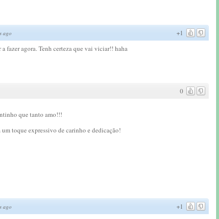
+1
s ago
 fazer agora. Tenh certeza que vai viciar!! haha
0
antinho que tanto amo!!!
m um toque expressivo de carinho e dedicação!
+1
s ago