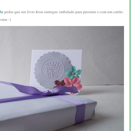
ha
pediu que seu livro fosse entregue embalado para presente e com um cartão.
star. :)