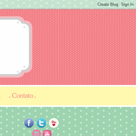
...
...