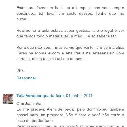
Estou pra fazer um back up a tempos, mas vou sempre
deixando... teh levar um susto desses. Tenho que me
puxar.
Realmente a aula estava super gostosa.... e o legal é ver
que temos todo o material ali, a mão ... é só saber usar.
Pena que não deu... mas vc viu que vai ter um com a alice
Fares na Moma e com a Ana Paula na Artesanale? Com
certeza, muita tecnica util em ambos.
Bjin.
Responder
Tula Verusca
quarta-feira, 01 junho, 2011
Oiiiii Joaninha!!
Eu me precavi. Além de pagar pelo dominio eu tambem
passei para um provedor. Não é caro e você não corre o
risco de perder tudo.
Pesquisando cheguei ao www.ViaHospedagem.com.br e