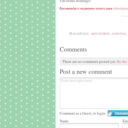
Um ótimo domingo!
Encomendas e orçamentos escreva para
clubedajo
Marcadores:
aniversário
,
convites
Comments
There are no comments posted yet.
Be the 
Post a new comment
Comment as a Guest, or login:
Name
Ema