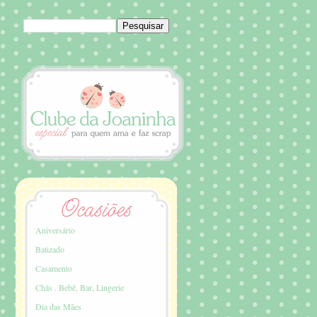
Aniversário
Batizado
Casamento
Chás . Bebê, Bar, Lingerie
Dia das Mães