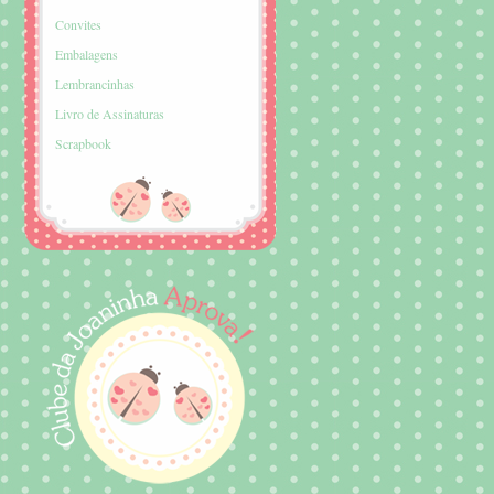
Convites
Embalagens
Lembrancinhas
Livro de Assinaturas
Scrapbook