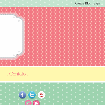
...
...