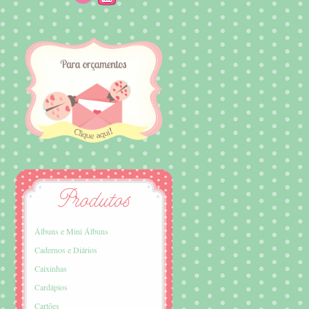
Álbuns e Mini Álbuns
Cadernos e Diários
Caixinhas
Cardápios
Cartões