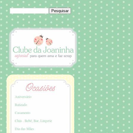
Aniversário
Batizado
Casamento
Chás . Bebê, Bar, Lingerie
Dia das Mães