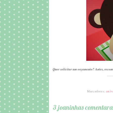
Quer solicitar um orçamento? Antes, recom
Marcadores:
aniv
3 joaninhas comentar