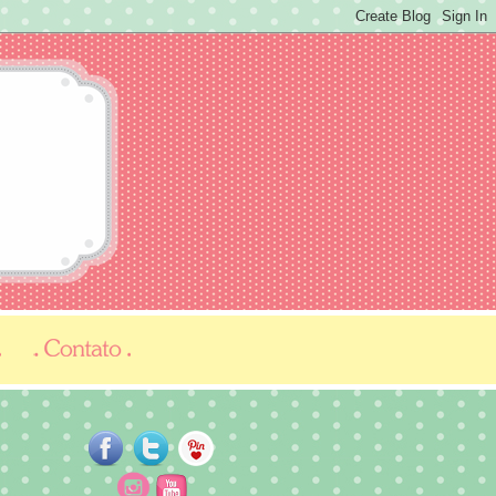
...
...