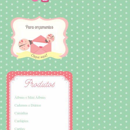
Álbuns e Mini Álbuns
Cadernos e Diários
Caixinhas
Cardápios
Cartões