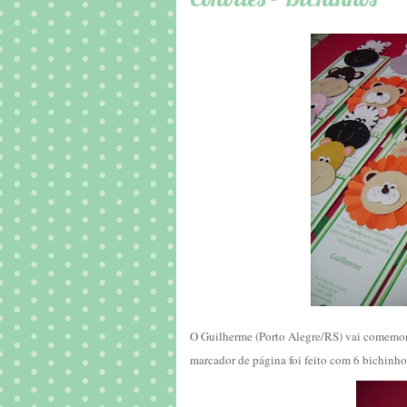
O Guilherme (Porto Alegre/RS) vai comemora
marcador de página foi feito com 6 bichinhos