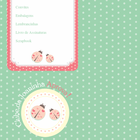
Convites
Embalagens
Lembrancinhas
Livro de Assinaturas
Scrapbook