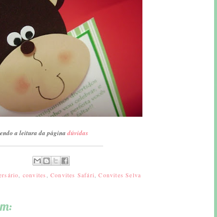
endo a leitura da página
dúvidas
ersário
,
convites
,
Convites Safári
,
Convites Selva
am: