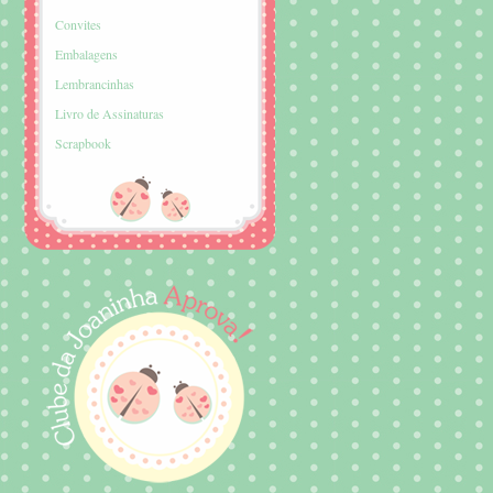
Convites
Embalagens
Lembrancinhas
Livro de Assinaturas
Scrapbook