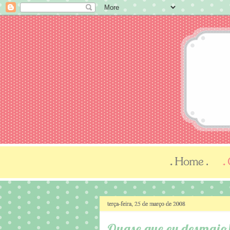
terça-feira, 25 de março de 2008
Quase que eu desmaio