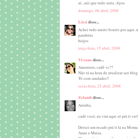
aí...aiii que tudo seria...bjsss
domingo, 06 abril, 2008
Lôrá
disse...
Achei tudo muito bonito por aqui..m
parabéns
beijos
terça-feira, 15 abril, 2008
Viviane
disse...
Amoreeee, cadê vc??
Não tá na hora de atualizar seu blo
Tô com saudades!!
sexta-feira, 25 abril, 2008
Zelandi
disse...
Aninha,
cadê você, eu vim aqui só prá ti ver!
Deixei um recado prá ti lá na Moma,
Anne e Maísa.