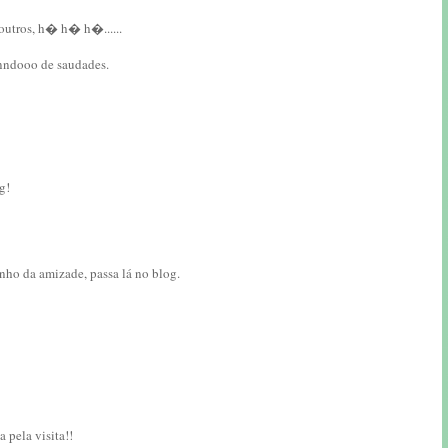
 outros, h� h� h�......
nnndooo de saudades.
g!
nho da amizade, passa lá no blog.
 pela visita!!