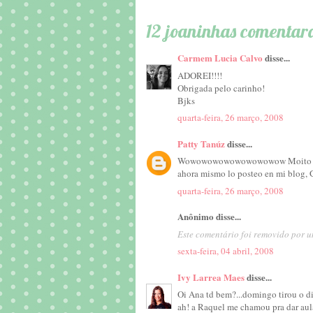
12 joaninhas comentar
Carmem Lucia Calvo
disse...
ADOREI!!!!
Obrigada pelo carinho!
Bjks
quarta-feira, 26 março, 2008
Patty Tanúz
disse...
Wowowowowowowowowow Moito ob
ahora mismo lo posteo en mi blog, G
quarta-feira, 26 março, 2008
Anônimo disse...
Este comentário foi removido por u
sexta-feira, 04 abril, 2008
Ivy Larrea Maes
disse...
Oi Ana td bem?...domingo tirou o dia
ah! a Raquel me chamou pra dar aul