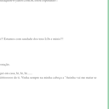
andiaquere@yahoo.com.br, estou esperando!!
i!! Estamos com saudade dos teus LOs e minis!!!
coração.
 em casa, hi, hi, hi.......
iitttooooo de ti. Vinha sempre na minha cabeça a "Aninha vai me matar se