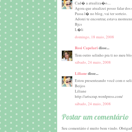
Cad� a atualiza�o....
Agora que atualizei posso falar dos
Passa l� no blog, vai ter sorteio.
Adorei te encontrar, estava morree
Bjcs
L�li
domingo, 18 maio, 2008
Rosi Capelari
disse...
Tem outro selinho pra ti no meu blo
sábado, 24 maio, 2008
Liliane
disse...
Estou presenteando você com o seli
Beijos
Liliane
http://artscrap.wordpress.com/
sábado, 24 maio, 2008
Postar um comentário
Seu comentário é muito bem vindo. Obrigada