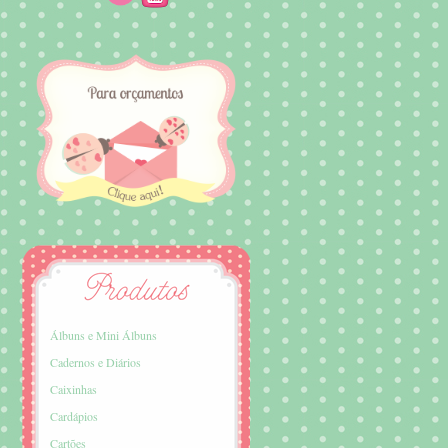
Álbuns e Mini Álbuns
Cadernos e Diários
Caixinhas
Cardápios
Cartões