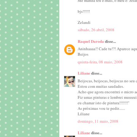
Me manda teu e-mail, o meu é: zel
bjs!!!!!!
Zelandi
sábado, 26 abril, 2008
Raquel Daroda
disse...
Aninhaaaa!! Cade tu!?! Aparece aqu
Beijos
quinta-feira, 08 maio, 2008
Liliane
disse...
Beijocas, beijocas, beijocas no seu 
Estou com muitas saudades.
Acho que agora encontrei o micro aqui
Fiz umas pinturas e lembrei muuuui
eu chamar isto de pintura!!!!!!!"
As próximas vou te pedir.......
Liliane
domingo, 11 maio, 2008
Liliane
disse...