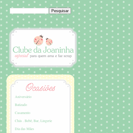
Aniversário
Batizado
Casamento
Chás . Bebê, Bar, Lingerie
Dia das Mães