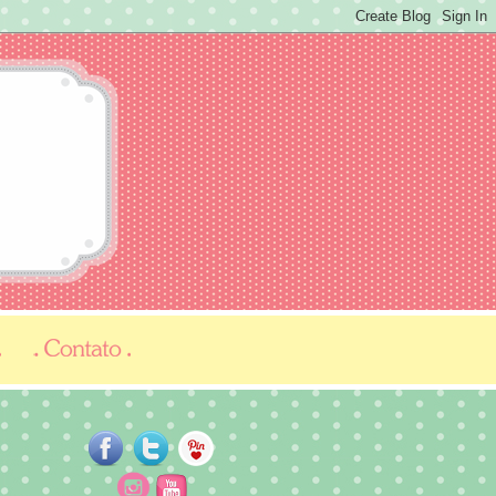
...
...